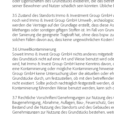
oder Eigenschaften des Grundstücks existieren, die das betr
seiner Bewohner und Nutzer schädlich sein könnten. Übliche
3.5 Zustand des Standorts Immo & Investment Group GmbH wi
noch wird Immo & Invest Group GmbH Umwelt-, archäologisc
werden die Verträge auf der Grundlage erstellt, dass diese A
Methangas oder sonstigen giftigen Stoffen ist. Im Fall von Gr
der Sanierung die geeignete Tragkraft hat, ohne dass bspw.
solchen Fällen davon aus, dass keine ungewöhnlichen Kosten
3.6 Umweltkontaminierung
Soweit Immo & Invest Group GmbH nichts anderes mitgeteilt w
das Grundstück nicht auf eine Art und Weise benutzt wird od
wird, hat Immo & Invest Group GmbH keine Kenntnis davon,
eine Kontaminierung oder mögliche Kontaminierung hinweisen
Group GmbH keine Untersuchung über die aktuellen oder eh
Grundstücke durch, um festzustellen, ob mit den betreffende
nicht existiert. Sollte jedoch nachträglich festgestellt werde
Kontaminierung führenden Weise benutzt werden, kann sich di
3.7 Rechtliche Vorschriften/Genehmigungen zur Nutzung des G
Baugenehmigung, Abnahme, Auflagen, Bau-, Feuerschutz, Gesu
Bestand und die Nutzung des Standorts und des Gebäudes ents
Genehmigungen zur Nutzung des Grundstücks bestehen, weit